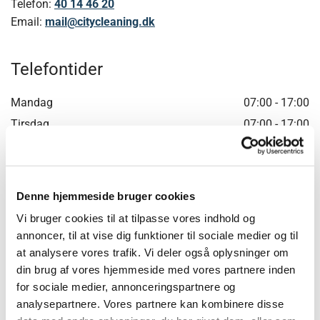
Telefon:
40 14 46 20
Email:
mail@citycleaning.dk
Telefontider
Mandag
07:00 - 17:00
Tirsdag
07:00 - 17:00
Onsdag
07:00 - 17:00
Torsdag
07:00 - 17:00
Fredag
07:00 - 17:00
Denne hjemmeside bruger cookies
Lørdag
Lukket
Vi bruger cookies til at tilpasse vores indhold og
Søndag
Lukket
annoncer, til at vise dig funktioner til sociale medier og til
at analysere vores trafik. Vi deler også oplysninger om
din brug af vores hjemmeside med vores partnere inden
Har du spørgsmål? Send en mail her
for sociale medier, annonceringspartnere og
analysepartnere. Vores partnere kan kombinere disse